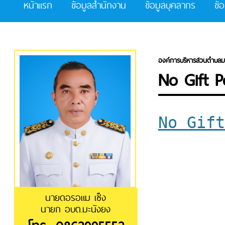
หน้าแรก
ข้อมูลสำนักงาน
ข้อมูลบุคลากร
ข้
องค์การบริหารส่วนตำบลม
No Gift Po
No Gift
นายดอรอแม เซ็ง
นายก อบต.มะนังยง