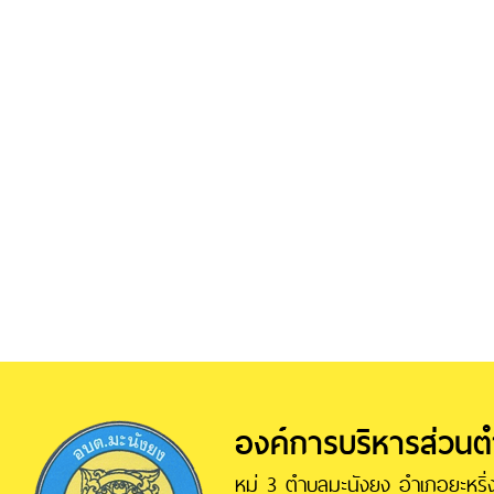
องค์การบริหารส่วน
หมู่ 3 ตำบลมะนังยง อำเภอยะหริ่ง