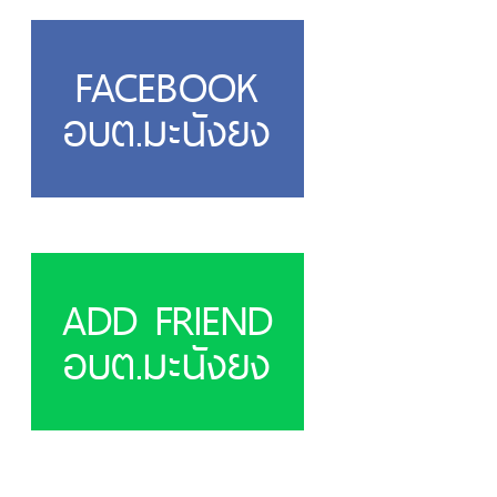
FACEBOOK
อบต.มะนังยง
ADD FRIEND
อบต.มะนังยง