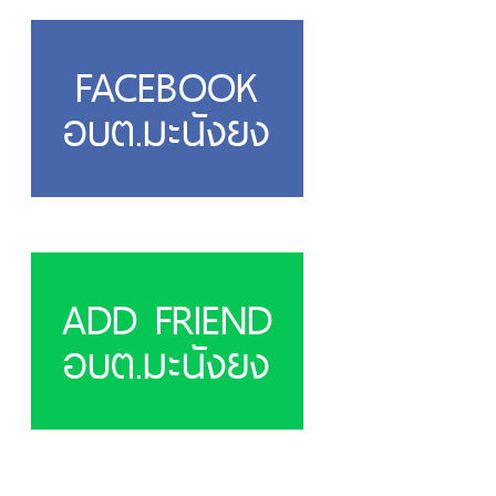
FACEBOOK
อบต.มะนังยง
ADD FRIEND
อบต.มะนังยง