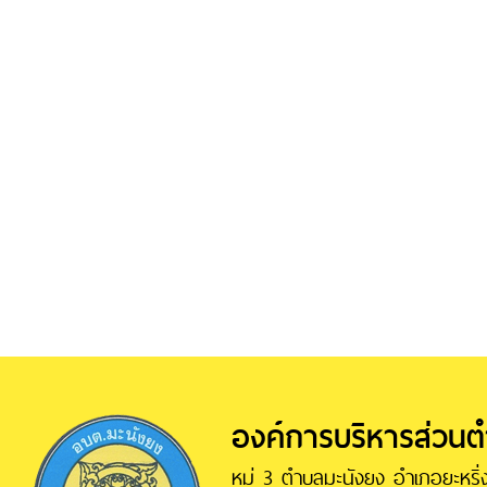
องค์การบริหารส่วน
หมู่ 3 ตำบลมะนังยง อำเภอยะหริ่ง