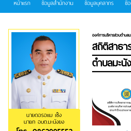
หน้าแรก
ข้อมูลสำนักงาน
ข้อมูลบุคลากร
ข้
องค์การบริหารส่วนตำบลม
สถิติสาธาร
ตำบลมะนั
นายดอรอแม เซ็ง
นายก อบต.มะนังยง