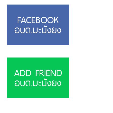
FACEBOOK
อบต.มะนังยง
ADD FRIEND
อบต.มะนังยง