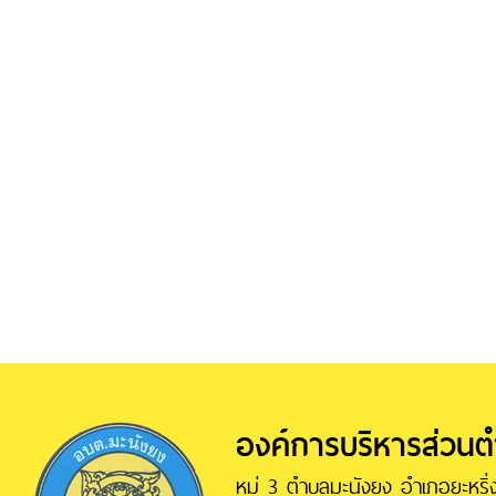
องค์การบริหารส่วน
หมู่ 3 ตำบลมะนังยง อำเภอยะหริ่ง