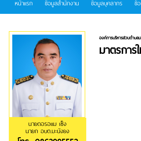
หน้าแรก
ข้อมูลสำนักงาน
ข้อมูลบุคลากร
ข้
องค์การบริหารส่วนตำบลม
มาตรการให้
นายดอรอแม เซ็ง
นายก อบต.มะนังยง