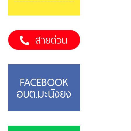
สายด่วน
FACEBOOK
อบต.มะนังยง