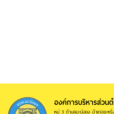
องค์การบริหารส่วน
หมู่ 3 ตำบลมะนังยง อำเภอยะหริ่ง