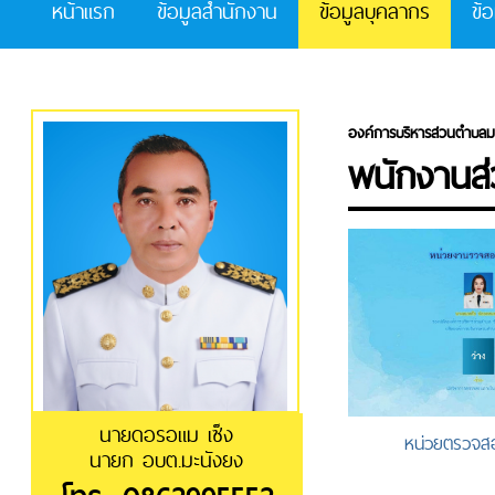
หน้าแรก
ข้อมูลสำนักงาน
ข้อมูลบุคลากร
ข้
องค์การบริหารส่วนตำบลม
พนักงานส
นายดอรอแม เซ็ง
หน่วยตรวจส
นายก อบต.มะนังยง