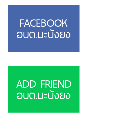
FACEBOOK
อบต.มะนังยง
ADD FRIEND
อบต.มะนังยง