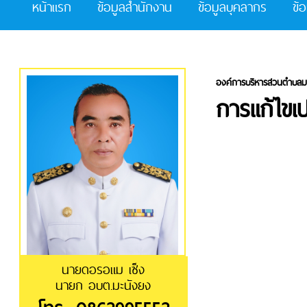
หน้าแรก
ข้อมูลสำนักงาน
ข้อมูลบุคลากร
ข้
องค์การบริหารส่วนตำบลม
การแก้ไขเ
นายดอรอแม เซ็ง
นายก อบต.มะนังยง