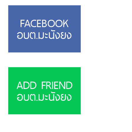
FACEBOOK
อบต.มะนังยง
ADD FRIEND
อบต.มะนังยง