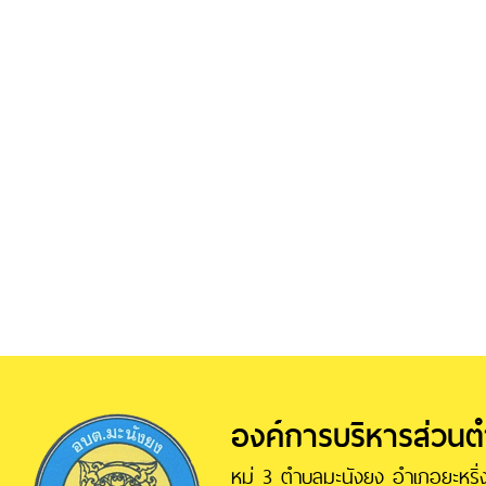
องค์การบริหารส่วน
หมู่ 3 ตำบลมะนังยง อำเภอยะหริ่ง