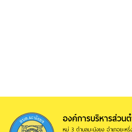
องค์การบริหารส่วน
หมู่ 3 ตำบลมะนังยง อำเภอยะหริ่ง