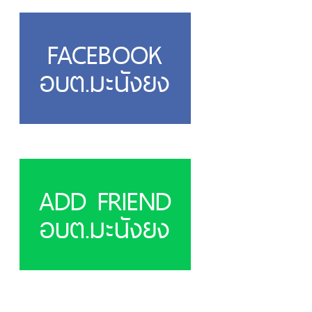
FACEBOOK
อบต.มะนังยง
ADD FRIEND
อบต.มะนังยง