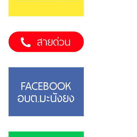
สายด่วน
FACEBOOK
อบต.มะนังยง