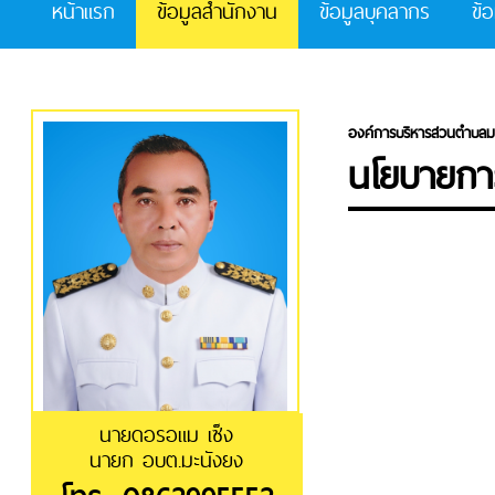
หน้าแรก
ข้อมูลสำนักงาน
ข้อมูลบุคลากร
ข้
องค์การบริหารส่วนตำบลม
นโยบายกา
นายดอรอแม เซ็ง
นายก อบต.มะนังยง