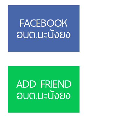
FACEBOOK
อบต.มะนังยง
ADD FRIEND
อบต.มะนังยง