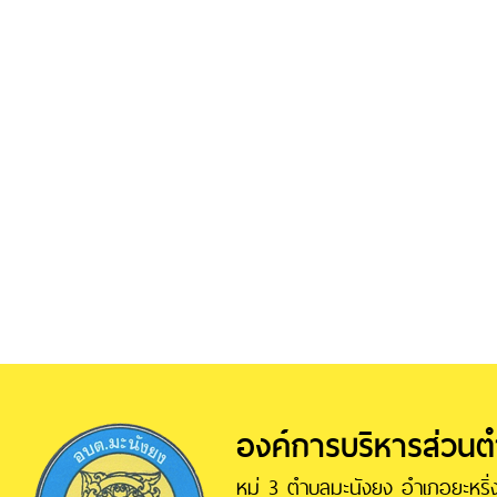
องค์การบริหารส่วน
หมู่ 3 ตำบลมะนังยง อำเภอยะหริ่ง