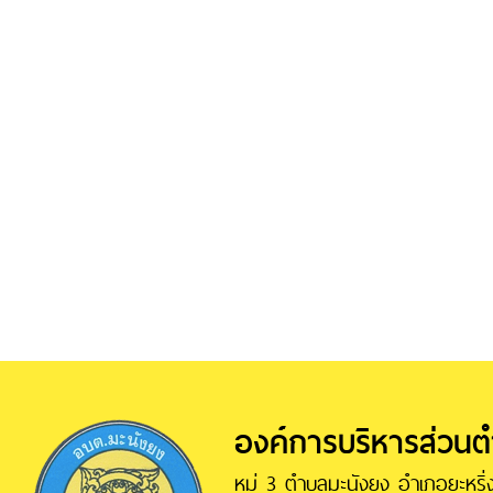
องค์การบริหารส่วน
หมู่ 3 ตำบลมะนังยง อำเภอยะหริ่ง