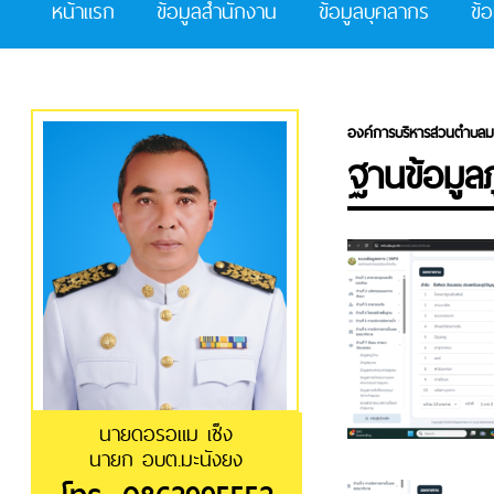
หน้าแรก
ข้อมูลสำนักงาน
ข้อมูลบุคลากร
ข้
องค์การบริหารส่วนตำบลม
ฐานข้อมูล
นายดอรอแม เซ็ง
นายก อบต.มะนังยง