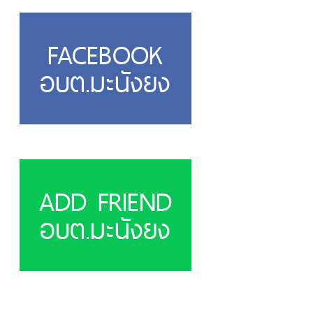
FACEBOOK
อบต.มะนังยง
ADD FRIEND
อบต.มะนังยง