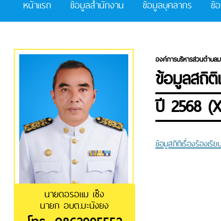
หน้าแรก
ข้อมูลสำนักงาน
ข้อมูลบุคลากร
ข้
องค์การบริหารส่วนตำบลม
ข้อมูลสถิต
ปี 2568 (X
ข้อมูสถิติเรื่องร้องเ
นายดอรอแม เซ็ง
นายก อบต.มะนังยง