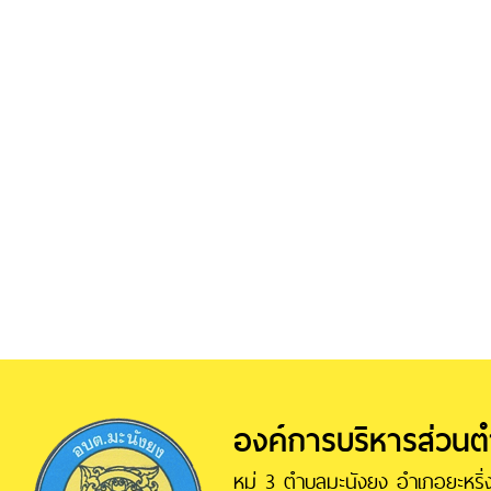
องค์การบริหารส่วน
หมู่ 3 ตำบลมะนังยง อำเภอยะหริ่ง