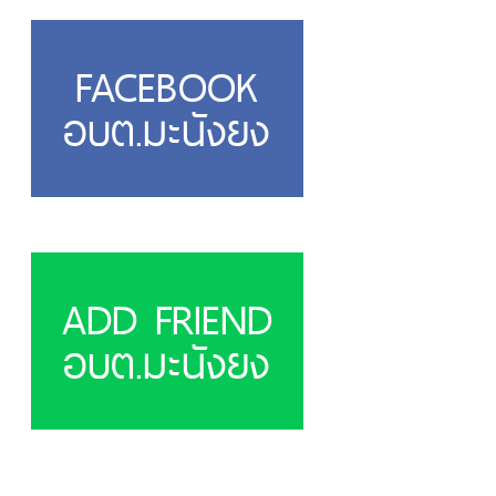
FACEBOOK
อบต.มะนังยง
ADD FRIEND
อบต.มะนังยง