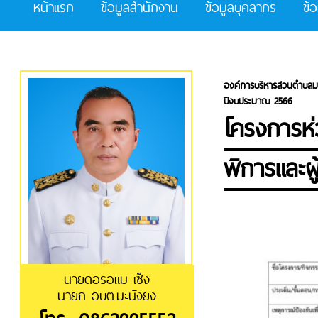
หน้าแรก
ข้อมูลสำนักงาน
ข้อมูลบุคลากร
ข้
องค์การบริหารส่วนตำบลม
ปีงบประมาณ 2566
โครงการห่ว
พิการและผู
นายดอรอแม เซ็ง
นายก อบต.มะนังยง