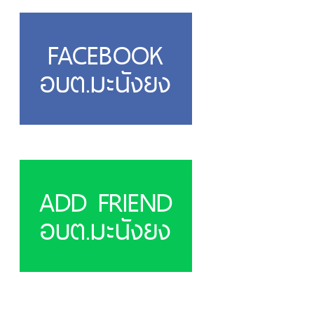
FACEBOOK
อบต.มะนังยง
ADD FRIEND
อบต.มะนังยง