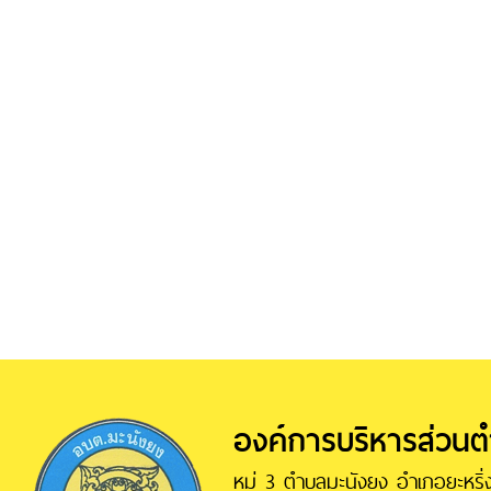
องค์การบริหารส่วน
หมู่ 3 ตำบลมะนังยง อำเภอยะหริ่ง